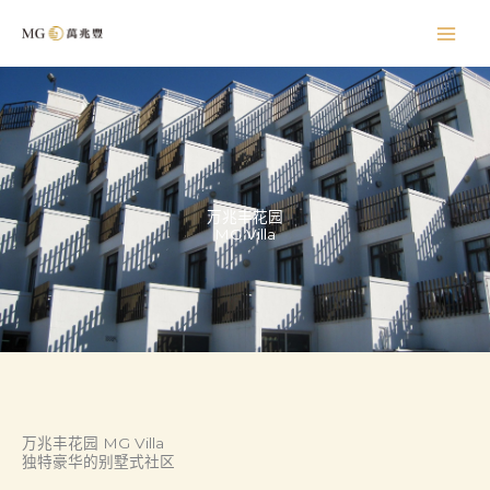
跳
至
内
容
万兆丰花园
MG Villa
万兆丰花园 MG Villa
独特豪华的别墅式社区