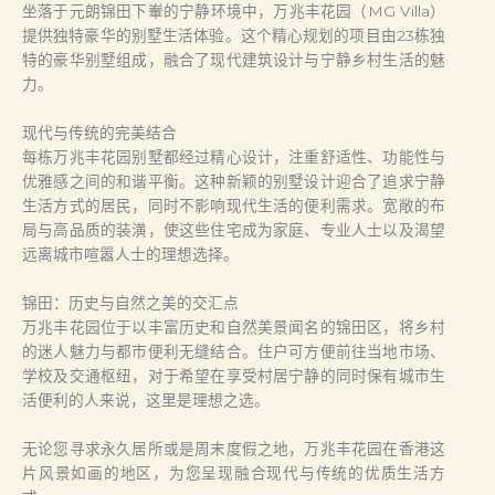
坐落于元朗锦田下輋的宁静环境中，万兆丰花园（MG Villa）
提供独特豪华的别墅生活体验。这个精心规划的项目由23栋独
特的豪华别墅组成，融合了现代建筑设计与宁静乡村生活的魅
力。
现代与传统的完美结合
每栋万兆丰花园别墅都经过精心设计，注重舒适性、功能性与
优雅感之间的和谐平衡。这种新颖的别墅设计迎合了追求宁静
生活方式的居民，同时不影响现代生活的便利需求。宽敞的布
局与高品质的装潢，使这些住宅成为家庭、专业人士以及渴望
远离城市喧嚣人士的理想选择。
锦田：历史与自然之美的交汇点
万兆丰花园位于以丰富历史和自然美景闻名的锦田区，将乡村
的迷人魅力与都市便利无缝结合。住户可方便前往当地市场、
学校及交通枢纽，对于希望在享受村居宁静的同时保有城市生
活便利的人来说，这里是理想之选。
无论您寻求永久居所或是周末度假之地，万兆丰花园在香港这
片风景如画的地区，为您呈现融合现代与传统的优质生活方