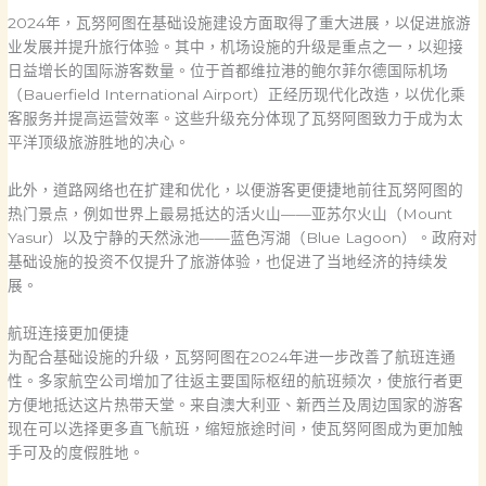
2024年，瓦努阿图在基础设施建设方面取得了重大进展，以促进旅游
业发展并提升旅行体验。其中，机场设施的升级是重点之一，以迎接
日益增长的国际游客数量。位于首都维拉港的鲍尔菲尔德国际机场
（Bauerfield International Airport）正经历现代化改造，以优化乘
客服务并提高运营效率。这些升级充分体现了瓦努阿图致力于成为太
平洋顶级旅游胜地的决心。
此外，道路网络也在扩建和优化，以便游客更便捷地前往瓦努阿图的
热门景点，例如世界上最易抵达的活火山——亚苏尔火山（Mount
Yasur）以及宁静的天然泳池——蓝色泻湖（Blue Lagoon）。政府对
基础设施的投资不仅提升了旅游体验，也促进了当地经济的持续发
展。
航班连接更加便捷
为配合基础设施的升级，瓦努阿图在2024年进一步改善了航班连通
性。多家航空公司增加了往返主要国际枢纽的航班频次，使旅行者更
方便地抵达这片热带天堂。来自澳大利亚、新西兰及周边国家的游客
现在可以选择更多直飞航班，缩短旅途时间，使瓦努阿图成为更加触
手可及的度假胜地。