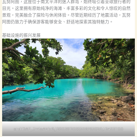
瓦努阿图，这座位于南太平洋的迷人群岛，始终吸引着全球旅行者的
目光。这里拥有原始纯净的海滩、丰富多彩的文化和令人惊叹的自然
景观，完美融合了探险与休闲体验。尽管近期经历了地震活动，瓦努
阿图仍致力于确保游客能够安全、舒适地探索其独特魅力。
基础设施的振兴发展
xr:d:DAF_JmloANk:9,j:2803912055306763820,t:24031100