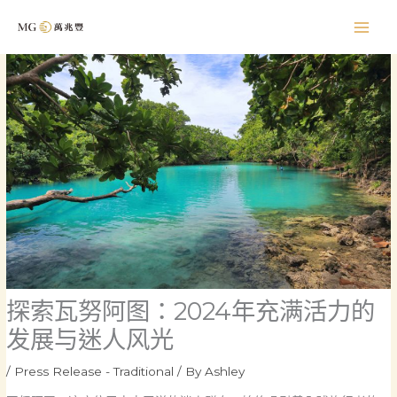
Skip
to
content
探索瓦努阿图：2024年充满活力的
发展与迷人风光
/
Press Release - Traditional
/ By
Ashley