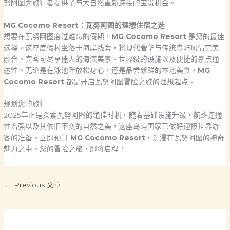
努阿图为旅行者提供了与大自然重新连接的宝贵机会。
MG Cocomo Resort：瓦努阿图的理想住宿之选
想要在瓦努阿图度过难忘的假期，
MG Cocomo Resort
是您的最佳
选择。这座度假村坐落于海岸线旁，将现代奢华与传统岛屿风情完美
融合。宾客可尽享迷人的海滨美景、世界级的设施以及便捷的景点通
达性。无论是在泳池畔放松身心，还是品尝新鲜的本地美食，
MG
Cocomo Resort
都是开启瓦努阿图冒险之旅的理想起点。
规划您的旅行
2025年正是探索瓦努阿图的绝佳时机。随着基础设施升级、航班连通
性增强以及其依旧不变的自然之美，这座岛屿国家已做好迎接世界游
客的准备。立即预订
MG Cocomo Resort
，沉浸在瓦努阿图的神奇
魅力之中。您的冒险之旅，即将启程！
←
Previous 文章