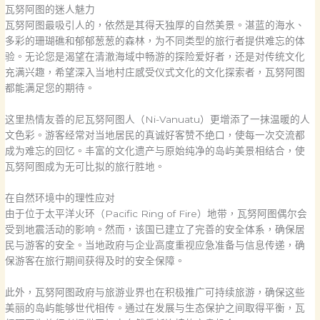
瓦努阿图的迷人魅力
瓦努阿图最吸引人的，依然是其得天独厚的自然美景。湛蓝的海水、
多彩的珊瑚礁和郁郁葱葱的森林，为不同类型的旅行者提供难忘的体
验。无论您是渴望在清澈海域中畅游的探险爱好者，还是对传统文化
充满兴趣，希望深入当地村庄感受仪式文化的文化探索者，瓦努阿图
都能满足您的期待。
这里热情友善的尼瓦努阿图人（Ni-Vanuatu）更增添了一抹温暖的人
文色彩。游客经常对当地居民的真诚好客赞不绝口，使每一次交流都
成为难忘的回忆。丰富的文化遗产与原始纯净的岛屿美景相结合，使
瓦努阿图成为无可比拟的旅行胜地。
在自然环境中的理性应对
由于位于太平洋火环（Pacific Ring of Fire）地带，瓦努阿图偶尔会
受到地震活动的影响。然而，该国已建立了完善的安全体系，确保居
民与游客的安全。当地政府与企业高度重视应急准备与信息传递，确
保游客在旅行期间获得及时的安全保障。
此外，瓦努阿图政府与旅游业界也在积极推广可持续旅游，确保这些
美丽的岛屿能够世代相传。通过在发展与生态保护之间取得平衡，瓦