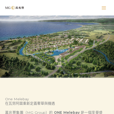
Skip
to
content
One Melebay
One Melebay
在瓦努阿圖重新定義奢華與機遇
萬兆豐集團（MG Group）的
ONE Melebay
是一個享譽盛