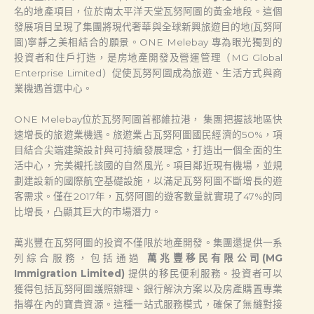
名的地產項目，位於南太平洋天堂瓦努阿圖的黃金地段。這個
發展項目呈現了集團將現代奢華與全球新興旅遊目的地(瓦努阿
圖)寧靜之美相結合的願景。ONE Melebay 專為眼光獨到的
投資者和住戶打造，是房地產開發及營運管理（MG Global
Enterprise Limited）促使瓦努阿圖成為旅遊、生活方式與商
業機遇首選中心。
ONE Melebay位於瓦努阿圖首都維拉港， 集團把握該地區快
速增長的旅遊業機遇。旅遊業占瓦努阿圖國民經濟的50%，項
目結合尖端建築設計與可持續發展理念，打造出一個全面的生
活中心，完美襯托該國的自然風光。項目鄰近現有機場，並規
劃建設新的國際航空基礎設施，以滿足瓦努阿圖不斷增長的遊
客需求。僅在2017年，瓦努阿圖的遊客數量就實現了47%的同
比增長，凸顯其巨大的市場潛力。
萬兆豐在瓦努阿圖的投資不僅限於地產開發。集團還提供一系
列綜合服務，包括通過
萬兆豐移民有限公司(MG
Immigration Limited)
提供的移民便利服務。投資者可以
獲得包括瓦努阿圖護照辦理、銀行解決方案以及房產購置專業
指導在內的寶貴資源。這種一站式服務模式，確保了無縫對接