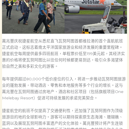
萬兆豐庆祝捷星航空从悉尼直飞瓦努阿图首都维拉港的首个直航航班
正式启动，这标志着南太平洋国家旅游业和经济发展的重要里程碑。
捷星航空每周提供最多四班航班，单程票价低至199美元起，其经济实
惠的价格将使瓦努阿图比以往任何时候都更易到达，吸引众多渴望体
验自然之美和多彩文化的游客。
每年提供超过80,000个低价座位的引入，将进一步推动瓦努阿图旅游
业的蓬勃发展，带动酒店、零售和本地服务等多个行业的增长。这与
萬兆豐在瓦努阿图通过房地产、酒店和社区项目（包括旗舰项目One
Melebay Resort）促进可持续发展的承诺完美契合。
捷星航空的航班不仅提高了交通便利性，还加强了瓦努阿图作为顶级
旅游目的地的全球影响力。游客可以期待探索原生态海滩、珊瑚礁、
蓝洞以及展现瓦努阿图丰富遗产的文化体验。萬兆豐预计将产生连锁