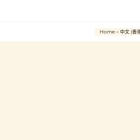
Skip
to
content
Home – 中文 (香