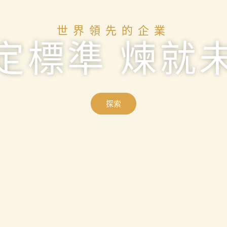
世界領先的企業​ ​
定標準 煉就
探索