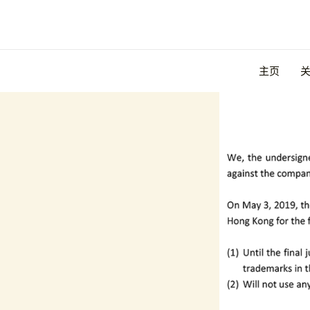
跳
至
内
关于注册商
容
主页
/
Announcement -