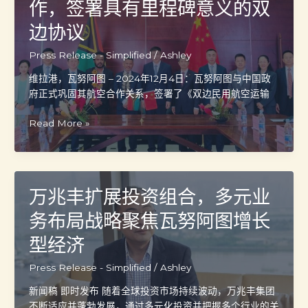
星
作，签署具有里程碑意义的双
航
边协议
空
直
Press Release - Simplified
/
Ashley
飞
瓦
维拉港，瓦努阿图 – 2024年12月4日：瓦努阿图与中国政
努
府正式巩固其航空合作关系，签署了《双边民用航空运输
阿
图
瓦
Read More »
航
努
班，
阿
助
图
力
与
万兆丰扩展投资组合，多元业
旅
中
游
国
务布局战略聚焦瓦努阿图增长
业
加
型经济
与
强
经
航
Press Release - Simplified
/
Ashley
济
空
增
合
新闻稿 即时发布 随着全球投资市场持续波动，万兆丰集团
长
作，
不断适应并蓬勃发展，通过多元化投资并把握多个行业的关