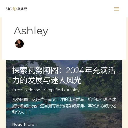
跳
至
内
容
Ashley
探索瓦努阿图：2024年充满活
力的发展与迷人风光
Press Release - Simplified
/
Ashley
瓦努阿图，这座位于南太平洋的迷人群岛，始终吸引着全球
旅行者的目光。这里拥有原始纯净的海滩、丰富多彩的文化
和令人 […]
探
Read More »