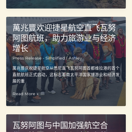
索
瓦
努
阿
萬兆豐欢迎捷星航空直飞瓦努
图：
2024
阿图航班，助力旅游业与经济
年
增长
充
满
Press Release - Simplified
/
Ashley
活
力
萬兆豐庆祝捷星航空从悉尼直飞瓦努阿图首都维拉港的首个
的
直航航班正式启动，这标志着南太平洋国家旅游业和经济发
发
展的重
展
与
萬
Read More »
迷
兆
人
豐
风
欢
光
迎
瓦努阿图与中国加强航空合
捷