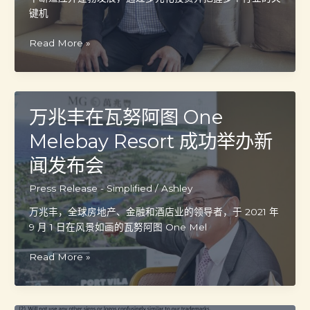
签
键机
署
具
万
Read More »
有
兆
里
丰
程
扩
碑
展
万兆丰在瓦努阿图 One
意
投
义
资
Melebay Resort 成功举办新
的
组
闻发布会
双
合，
边
多
Press Release - Simplified
/
Ashley
协
元
议
业
万兆丰，全球房地产、金融和酒店业的领导者，于 2021 年
务
9 月 1 日在风景如画的瓦努阿图 One Mel
布
局
万
Read More »
战
兆
略
丰
聚
在